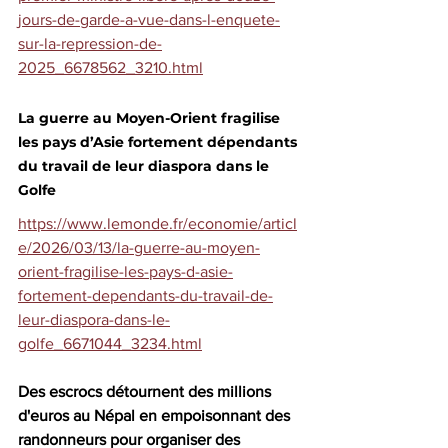
jours-de-garde-a-vue-dans-l-enquete-
sur-la-repression-de-
2025_6678562_3210.html
La guerre au Moyen-Orient fragilise 
les pays d’Asie fortement dépendants 
du travail de leur diaspora dans le 
Golfe
https://www.lemonde.fr/economie/articl
e/2026/03/13/la-guerre-au-moyen-
orient-fragilise-les-pays-d-asie-
fortement-dependants-du-travail-de-
leur-diaspora-dans-le-
golfe_6671044_3234.html
Des escrocs détournent des millions 
d'euros au Népal en empoisonnant des 
randonneurs pour organiser des 