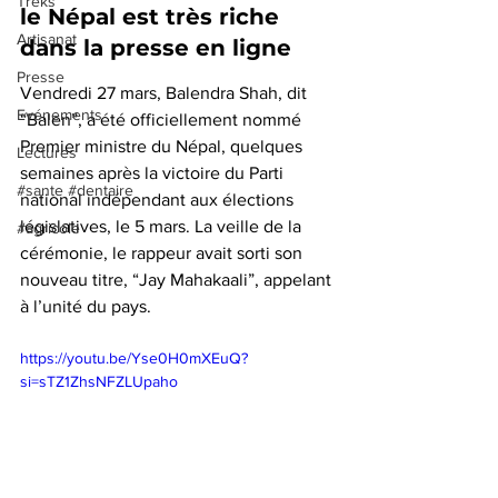
Treks
le Népal est très riche 
Artisanat
dans la presse en ligne
Presse
Vendredi 27 mars, Balendra Shah, dit 
Evénements
“Balen”, a été officiellement nommé 
Premier ministre du Népal, quelques 
Lectures
semaines après la victoire du Parti 
#sante #dentaire
national indépendant aux élections 
législatives, le 5 mars. La veille de la 
#agricole
cérémonie, le rappeur avait sorti son 
nouveau titre, “Jay Mahakaali”, appelant 
à l’unité du pays.
https://youtu.be/Yse0H0mXEuQ?
si=sTZ1ZhsNFZLUpaho