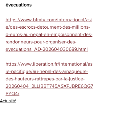
évacuations
https://www.bfmtv.com/international/asi
e/des-escrocs-detournent-des-millions-
d-euros-au-nepal-en-empoisonnant-des-
randonneurs-pour-organiser-des-
evacuations_AD-202604030689.html
https://www.liberation.fr/international/as
ie-pacifique/au-nepal-des-arnaqueurs-
des-hauteurs-rattrapes-par-la-justice-
20260404_2LLIBBT745ASXPJBRE6QG7
PYQ4/
Actualité
Presse