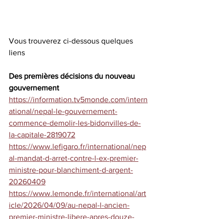
Vous trouverez ci-dessous quelques 
liens 
Des premières décisions du nouveau 
gouvernement
https://information.tv5monde.com/intern
ational/nepal-le-gouvernement-
commence-demolir-les-bidonvilles-de-
la-capitale-2819072
https://www.lefigaro.fr/international/nep
al-mandat-d-arret-contre-l-ex-premier-
ministre-pour-blanchiment-d-argent-
20260409
https://www.lemonde.fr/international/art
icle/2026/04/09/au-nepal-l-ancien-
premier-ministre-libere-apres-douze-