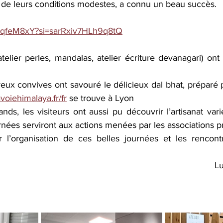
ir de leurs conditions modestes, a connu un beau succès.
zNqfeM8xY?si=sarRxiv7HLh9q8tQ
atelier perles, mandalas, atelier écriture devanagari) ont a
x convives ont savouré le délicieux dal bhat, préparé 
avoiehimalaya.fr/fr
 se trouve à Lyon            
ds, les visiteurs ont aussi pu découvrir l’artisanat vari
rnées serviront aux actions menées par les associations p
 l’organisation de ces belles journées et les rencontr
Lu