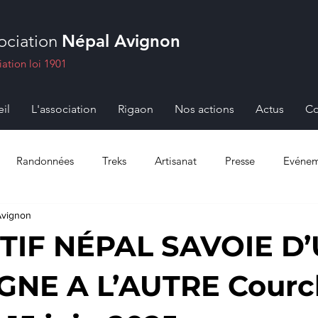
ociation
Népal Avignon
iation loi 1901
il
L'association
Rigaon
Nos actions
Actus
Co
Randonnées
Treks
Artisanat
Presse
Evénem
Avignon
TIF NÉPAL SAVOIE D
NE A L’AUTRE Courc