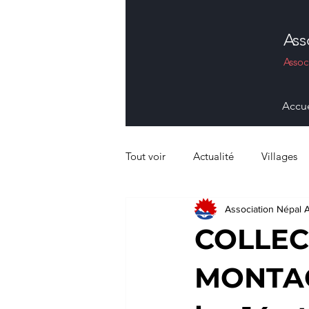
Ass
Assoc
Accue
Tout voir
Actualité
Villages
Association Népal 
#sante #dentaire
#agricole
COLLEC
MONTAG