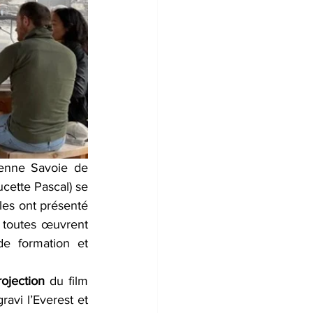
tenne Savoie de 
cette Pascal) se 
les ont présenté 
 toutes œuvrent 
e formation et 
rojection 
du film 
avi l’Everest et 