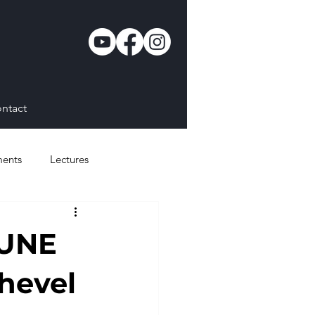
ntact
ents
Lectures
’UNE
hevel