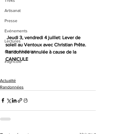
Treks
Artisanat
Presse
Evénements
Jeudi 3, vendredi 4 juillet: Lever de 
Lectures
soleil au Ventoux avec Christian Prête.
#sante #dentaire
Randonnée annulée à cause de la 
CANICULE
#agricole
Actualité
Randonnées