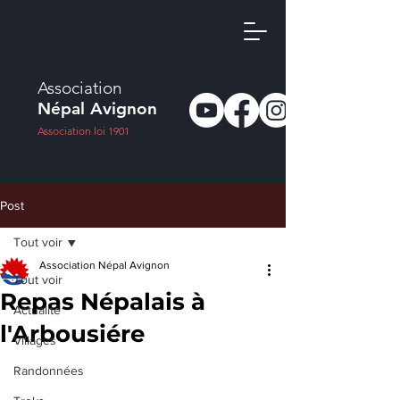
Association
Népal Avignon
Association loi 1901
Post
Tout voir
Association Népal Avignon
Tout voir
Repas Népalais à
Actualité
l'Arbousiére
Villages
Randonnées