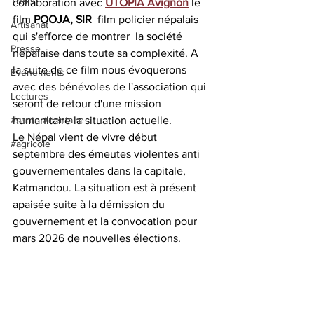
Treks
collaboration avec 
UTOPIA Avignon
 le 
film 
POOJA, SIR
  film policier népalais 
Artisanat
qui s'efforce de montrer  la société 
Presse
népalaise dans toute sa complexité. A 
la suite de ce film nous évoquerons 
Evénements
avec des bénévoles de l'association qui 
Lectures
seront de retour d'une mission 
#sante #dentaire
humanitaire la situation actuelle. 
Le Népal vient de vivre début 
#agricole
septembre des émeutes violentes anti 
gouvernementales dans la capitale, 
Katmandou. La situation est à présent 
apaisée suite à la démission du 
gouvernement et la convocation pour 
mars 2026 de nouvelles élections.