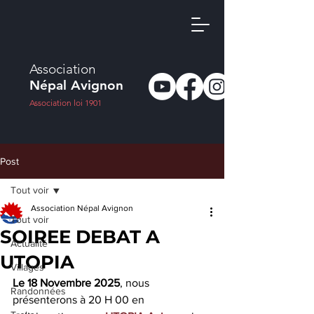
Association
Népal Avignon
Association loi 1901
Post
Tout voir
Association Népal Avignon
Tout voir
SOIREE DEBAT A
Actualité
UTOPIA
Villages
Le 18 Novembre 2025
, nous 
Randonnées
présenterons à 20 H 00 en 