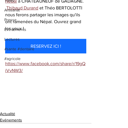
Treks
Népal
 à CHATEAUNEUF de GADAGNE.
Thibaud Durand
 et Théo BERTOLOTTI 
Artisanat
nous ferons partager les images qu'ils 
Presse
ont ramenées du Népal. Ouvrez grand 
les yeux !
Evénements
Lectures
RESERVEZ ICI !
#sante #dentaire
#agricole
https://www.facebook.com/share/r/19gQ
iVvNW3/
Actualité
Evénements