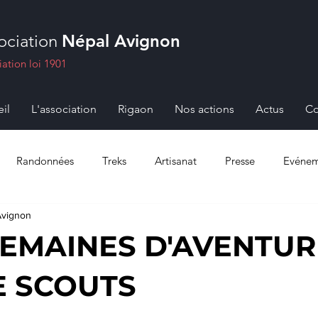
ociation
Népal Avignon
iation loi 1901
il
L'association
Rigaon
Nos actions
Actus
Co
Randonnées
Treks
Artisanat
Presse
Evénem
Avignon
SEMAINES D'AVENTUR
 SCOUTS