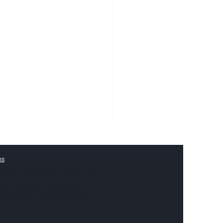
ns
ociation d'aide et soutien à des
lages du Népal, éducation et
té au Népal, amis du Népal