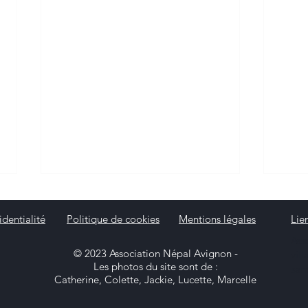
identialité
Politique de cookies
Mentions légales
Lie
Ass
© 2023 Association Népal Avignon -
vil
Les photos du site sont de :
san
Catherine, Colette, Jackie, Lucette, Marcelle