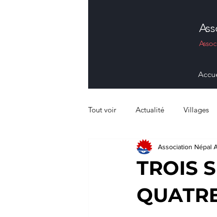
Ass
Assoc
Accue
Tout voir
Actualité
Villages
Association Népal 
#sante #dentaire
#agricole
TROIS 
QUATRE