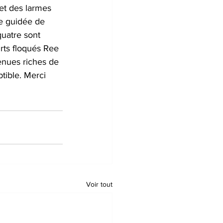
et des larmes 
e guidée de 
uatre sont 
irts floqués Ree 
nues riches de 
tible. Merci 
Voir tout