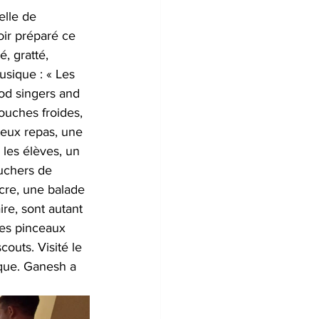
elle de 
ir préparé ce 
, gratté, 
sique : « Les 
od singers and 
ouches froides, 
teux repas, une 
 les élèves, un 
uchers de 
cre, une balade 
re, sont autant 
les pinceaux 
outs. Visité le 
ique. Ganesh a 