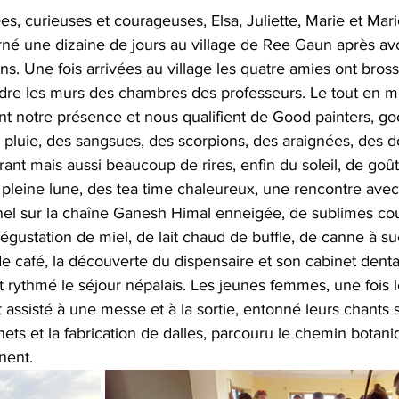
s, curieuses et courageuses, Elsa, Juliette, Marie et Mari
rné une dizaine de jours au village de Ree Gaun après avo
ns. Une fois arrivées au village les quatre amies ont brossé
ndre les murs des chambres des professeurs. Le tout en mu
nt notre présence et nous qualifient de Good painters, go
 pluie, des sangsues, des scorpions, des araignées, des d
nt mais aussi beaucoup de rires, enfin du soleil, de goû
a pleine lune, des tea time chaleureux, une rencontre avec
el sur la chaîne Ganesh Himal enneigée, de sublimes co
égustation de miel, de lait chaud de buffle, de canne à su
de café, la découverte du dispensaire et son cabinet dentai
 rythmé le séjour népalais. Les jeunes femmes, une fois 
assisté à une messe et à la sortie, entonné leurs chants sc
hets et la fabrication de dalles, parcouru le chemin botan
nent.