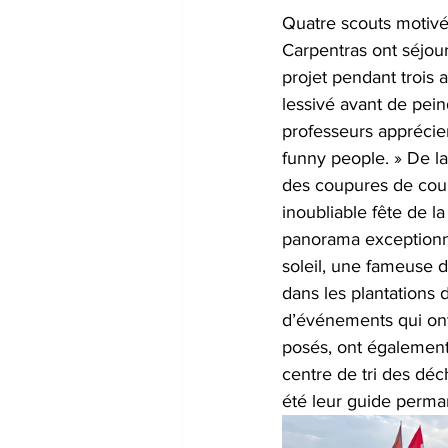
Quatre scouts motivée
Carpentras ont séjou
projet pendant trois a
lessivé avant de pei
professeurs apprécie
funny people. » De la
des coupures de coura
inoubliable fête de l
panorama exceptionn
soleil, une fameuse d
dans les plantations 
d’événements qui ont
posés, ont également 
centre de tri des déc
été leur guide perma