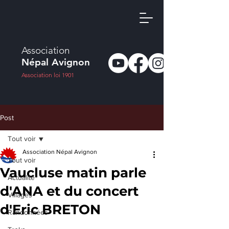
Association
Népal Avignon
Association loi 1901
Post
Tout voir
Association Népal Avignon
Tout voir
Vaucluse matin parle
Actualité
d'ANA et du concert
Villages
d'Eric BRETON
Randonnées